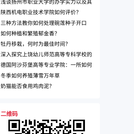
色
浅谈扬州市职业大学的办学实力以及其
所经历的历程
陕西机电职业技术学院如何评价？
三种方法教你如何处理碗莲种子开口
如何种植和繁殖郁金香？
牡丹移栽，何时为最佳时间？
深入探究上饶幼儿师范高等专科学校的
教育质量与幼儿教师培养情况
德国阿沙芬堡高等专业学院：一所如何
评价的学院？
冬季如何养殖薄雪万年草
奶猫能否食用鸡肉泥？
二维码