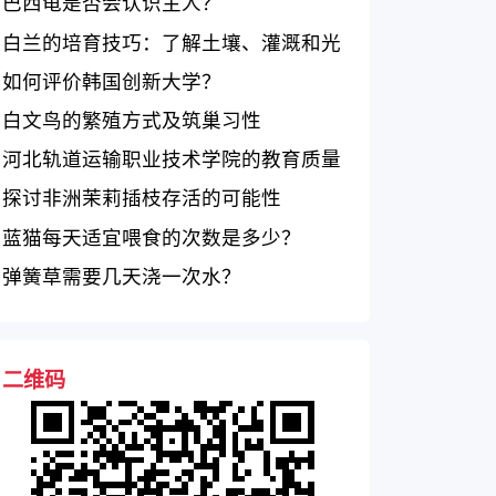
巴西龟是否会认识主人？
白兰的培育技巧：了解土壤、灌溉和光
照的要求
如何评价韩国创新大学？
白文鸟的繁殖方式及筑巢习性
河北轨道运输职业技术学院的教育质量
如何？
探讨非洲茉莉插枝存活的可能性
蓝猫每天适宜喂食的次数是多少？
弹簧草需要几天浇一次水？
二维码