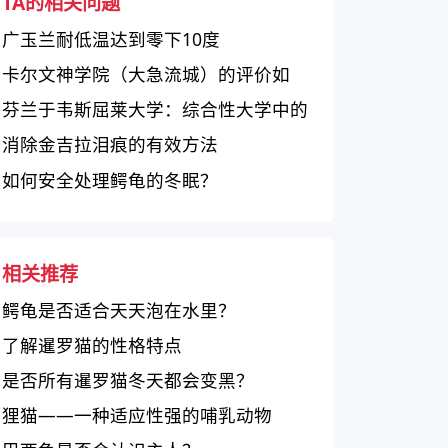
TA的相关问题
广玉兰耐低温达到零下10度
卡尔文神学院（大急流城）的评价如
何？
芬兰于韦斯屈莱大学：综合性大学中的
工程技术和商业管理佼佼者
消除金吉拉泪痕的有效方法
如何安全处理鳄龟的冬眠？
相关推荐
鳄龟是否适合天天泡在水里？
了解暹罗猫的性格特点
是否所有暹罗猫冬天都会变黑？
狸猫——一种适应性强的哺乳动物