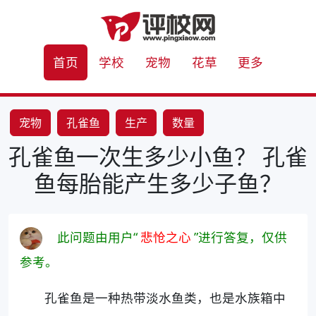
首页
学校
宠物
花草
更多
宠物
孔雀鱼
生产
数量
孔雀鱼一次生多少小鱼？ 孔雀
鱼每胎能产生多少子鱼？
此问题由用户“
悲怆之心
”进行答复，仅供
参考。
孔雀鱼是一种热带淡水鱼类，也是水族箱中