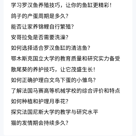
学习罗汉鱼养殖技巧，让你的鱼缸更精彩！
鸽子的产蛋周期是多久？
能否让家养锦鲤自行繁殖？
安哥拉兔是否需要洗澡？
如何选择适合罗汉鱼缸的清洁鱼？
鄂木斯克国立大学的教育质量和研究实力备受
认可
散尾葵的养护技巧，让它茂盛生长！
如何正确护理白文鸟下蛋的小雏鸟？
了解法国马赛高等机械学校的综合评价和特点
如何种植和护理月季花？
探究法国尼斯大学的教学与研究水平
猫的发情期会持续多久？