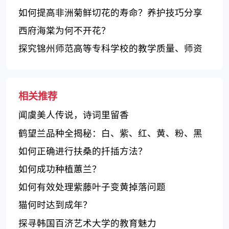
如何提高非洲菊鲜切花的寿命？养护技巧分享
西府海棠为何不开花？
探究锦州师范高等专科学校的教学质量、师资
力量和学费水平
相关推荐
闻虞美人传说，诗词里留香
鹤望兰品种全揭秘：白、紫、红、黄、粉、黑
色等多种花色款式齐全
如何正确进行扶桑的扦插方法？
如何成功种植蕙兰？
如何有效处理紫藤叶子变黄掉落问题
猫何时达到成年？
探寻韩国百济艺术大学的教育魅力