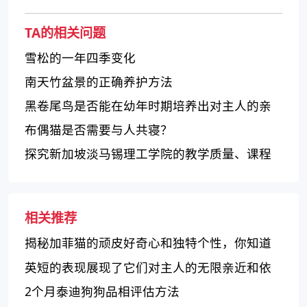
TA的相关问题
雪松的一年四季变化
南天竹盆景的正确养护方法
黑卷尾鸟是否能在幼年时期培养出对主人的亲
近感？
布偶猫是否需要与人共寝？
探究新加坡淡马锡理工学院的教学质量、课程
设置和学校氛围
相关推荐
揭秘加菲猫的顽皮好奇心和独特个性，你知道
他们的寿命有多长吗？
英短的表现展现了它们对主人的无限亲近和依
赖
2个月泰迪狗狗品相评估方法