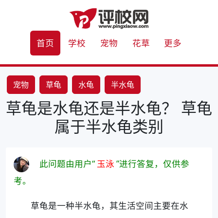
首页
学校
宠物
花草
更多
宠物
草龟
水龟
半水龟
草龟是水龟还是半水龟？ 草龟
属于半水龟类别
此问题由用户“
玉泳
”进行答复，仅供参
考。
草龟是一种半水龟，其生活空间主要在水