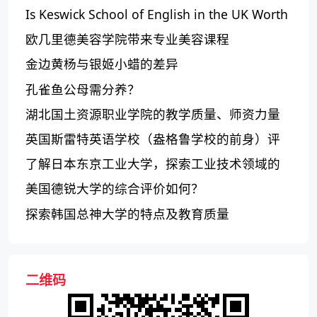
Is Keswick School of English in the UK Worth
Attending?
欧几里德美容学院带来专业美容课程
金边黄杨与银姬小蜡的差异
孔雀鱼公母需分养？
湖北国土资源职业学院的教学质量、师资力量
和学科设置如何？
英国斯雷特英语学校（盎格鲁学校的前身）评
价如何？
了解日本东京工业大学，探索工业技术领域的
顶尖学府
美国德锐大学的综合评价如何？
探索韩国总神大学的特点及教育质量
二维码