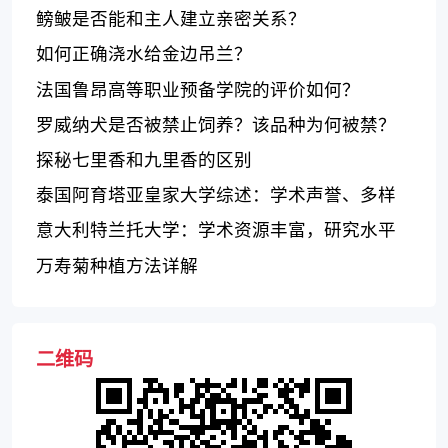
鳑鲏是否能和主人建立亲密关系？
如何正确浇水给金边吊兰？
法国鲁昂高等职业预备学院的评价如何？
罗威纳犬是否被禁止饲养？该品种为何被禁？
探秘七里香和九里香的区别
泰国阿育塔亚皇家大学综述：学术声誉、多样
化和国际化、学生生活
意大利特兰托大学：学术资源丰富，研究水平
卓越，国际交流活跃
万寿菊种植方法详解
二维码