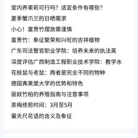
室内养茉莉可行吗？适宜条件有哪些？
夏季蟹爪兰的日晒需求
小心！富贵竹摆放需谨慎
富贵竹：象征繁荣和兴旺的吉祥植物
广东司法警官职业学院：培养未来的执法英
才，教学精良、专业齐全、就业前景广阔！
深度评估广西制造工程职业技术学院：教学水
平、专业设置和招生情况
花枝鼠与老鼠：两者是完全不同的物种
德国弗莱堡大学的优势和特色
驱蚊竹柏的养殖指南与注意事项
茶梅修剪时间：3月至5月
量天尺花语的含义及象征