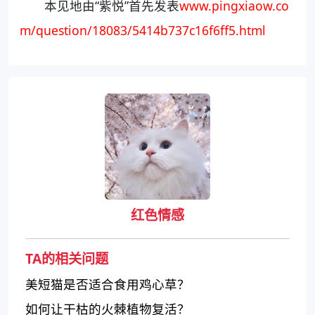
本见地由“紫悦”首先发表
www.pingxiaow.co
m/question/18083/5414b737c16f6ff5.html
红色情感
TA的相关问题
美短猫是否适合食用鸡心草？
如何让干枯的火棘植物复活？