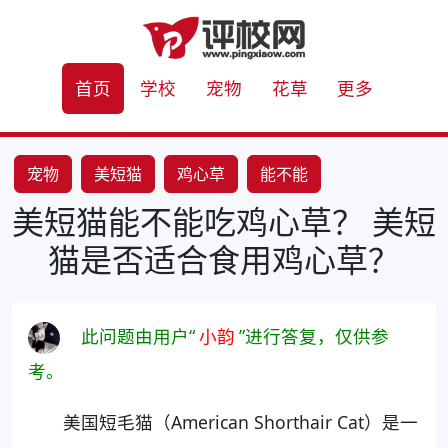
首页
学校
宠物
花草
更多
宠物
美短猫
鸡心草
能不能
美短猫能不能吃鸡心草？ 美短
猫是否适合食用鸡心草？
此问题由用户“
小韵
”进行答复，仅供参
考。
美国短毛猫（American Shorthair Cat）是一