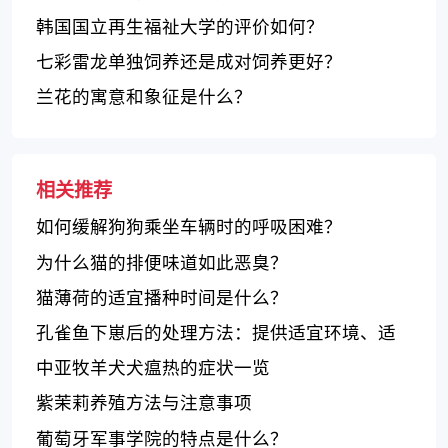
韩国国立再生福祉大学的评价如何？
七彩雷龙单独饲养还是成对饲养更好？
兰花的寓意和象征是什么？
相关推荐
如何缓解狗狗乘坐车辆时的呼吸困难？
为什么猫的排便味道如此恶臭？
猫薄荷的适宜播种时间是什么？
孔雀鱼下崽后的处理方法：提供适宜环境、适
合口服的饵料和水质管理
中亚牧羊犬犬瘟热的症状一览
紫茉莉养殖方法与注意事项
葡萄牙军事学院的特点是什么？