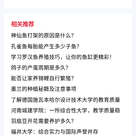
口碑
相关推荐
神仙鱼打架的原因是什么？
孔雀鱼每胎能产生多少子鱼？
学习罗汉鱼养殖技巧，让你的鱼缸更精彩！
鸽子的产蛋周期是多久？
能否让家养锦鲤自行繁殖？
墨兰的种植秘籍及注意事项
了解德国施瓦本哈尔设计技术大学的教育质量
和特点
河南城建学院：一所综合性大学，教学质量稳
步提升
羽扇豆开花需要养护多久？
福井大学：综合实力与国际声誉并存