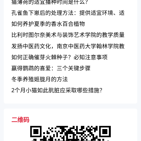
猫薄荷的适宜播种时间是什么？
孔雀鱼下崽后的处理方法：提供适宜环境、适
合口服的饵料和水质管理
如何养护夏季的香水百合植物
比利时图尔奈美术与装饰艺术学院的教学质量
和学生表现如何？
发扬中医药文化，南京中医药大学翰林学院教
学质量备受肯定
如何正确催芽火棘种子？必知注意事项
赢得鹦鹉的喜爱：三个关键步骤
冬季养殖姬胧月的方法
2个月小猫如此肮脏应采取哪些措施？
二维码