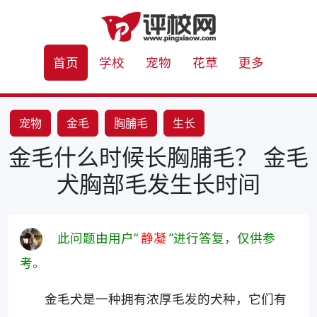
首页
学校
宠物
花草
更多
宠物
金毛
胸脯毛
生长
金毛什么时候长胸脯毛？ 金毛
犬胸部毛发生长时间
此问题由用户“
静凝
”进行答复，仅供参
考。
金毛犬是一种拥有浓厚毛发的犬种，它们有